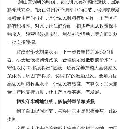
“到山东调研的时候，农民讲只要种粮能赚钱，国家
粮食就安全。”唐仁健用这个调研中的细节，强调稳定发
展粮食生产的根本，是让农民种粮有利可图，主产区抓
粮有积极性。对此，唐仁健介绍，初步考虑从政策保本
稳收入、经营增效提收益、利益补偿增动力等方面谋划
一批实招硬招。
财政部部长刘昆表示，下一步要坚持并落实好稻
谷、小麦最低收购价政策，合理确定最低收购价水平，
守住农民“种粮卖得出”底线；还要完善产粮大县奖励政
策体系，巩固“产得多、奖得多”的激励成效。要加力提
高农民种粮收益水平，让农民有钱赚、有奔头；加大粮
食主产区支持力度，让主产区得实惠、有发展。
切实守牢耕地红线，多措并举节粮减损
到了自由提问环节，与会同志更是积极参与、踊跃
提问。
全国人大代表徐淙祥就大家关心的耕地保护、农田