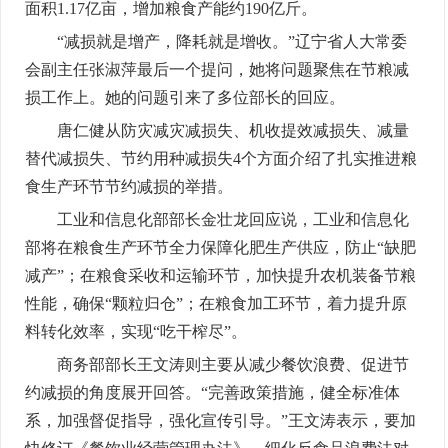
面积1.17亿亩，增加粮食产能约190亿斤。
“减损就是增产，降耗就是增收。”辽宁省人大常委
会副主任张淑萍最后一个提问，她将问题聚焦在节粮减
损工作上。她的问题引来了多位部长的回应。
唐仁健从防灾减灾减损失、机收提效减损失、减量
替代减损失、节约用种减损失4个方面介绍了扎实推进粮
食生产环节节约减损的举措。
工业和信息化部部长金壮龙回应说，工业和信息化
部将在粮食生产环节全力保障化肥生产供应，防止“缺肥
减产”；在粮食采收和运输环节，加快提升农机装备节粮
性能，确保“颗粒归仓”；在粮食加工环节，着力提升原
料转化效率，实现“吃干榨尽”。
商务部部长王文涛则主要从减少餐饮浪费、促进节
约减损的角度展开回答。“完善政策措施，健全标准体
系，加强督促指导，强化宣传引导。”王文涛表示，要加