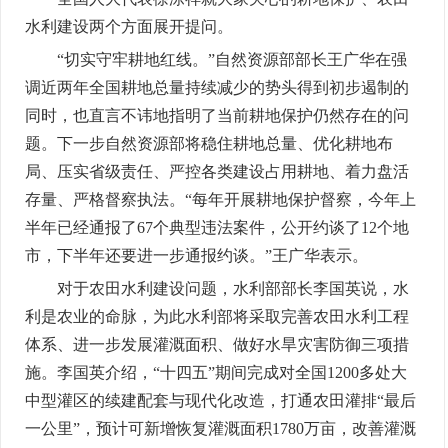
水利建设两个方面展开提问。
“切实守牢耕地红线。”自然资源部部长王广华在强
调近两年全国耕地总量持续减少的势头得到初步遏制的
同时，也直言不讳地指明了当前耕地保护仍然存在的问
题。下一步自然资源部将稳住耕地总量、优化耕地布
局、压实省级责任、严控各类建设占用耕地、着力盘活
存量、严格督察执法。“每年开展耕地保护督察，今年上
半年已经通报了67个典型违法案件，公开约谈了12个地
市，下半年还要进一步通报约谈。”王广华表示。
对于农田水利建设问题，水利部部长李国英说，水
利是农业的命脉，为此水利部将采取完善农田水利工程
体系、进一步发展灌溉面积、做好水旱灾害防御三项措
施。李国英介绍，“十四五”期间完成对全国1200多处大
中型灌区的续建配套与现代化改造，打通农田灌排“最后
一公里”，预计可新增恢复灌溉面积1780万亩，改善灌溉