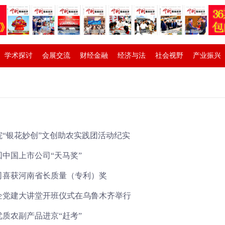
学术探讨
会展交流
财经金融
经济与法
社会视野
产业振兴
院“银花妙创”文创助农实践团活动纪实
中国上市公司“天马奖”
司喜获河南省长质量（专利）奖
企党建大讲堂开班仪式在乌鲁木齐举行
质农副产品进京“赶考”