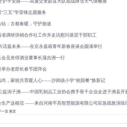
 守护平安路——高速交警蔚县大队迎战降雪天气保畅通
“三五”学雷锋志愿服务
铁站：古都春暖，守护旅途
西省调研供销合作社工作并走访慰问基层干部职工
 共话嘉未来——在京永嘉籍青年新春座谈会圆满举行
长会见舍得酒业董事长蒲吉洲一行
委举办老部长春节团拜会
风尚，家校共育暖人心——沙岗镇小学“校园餐”焕新记
 公益润子洲——中国乳制品工业协会携手骨干企业走进子洲县开
全生产这根弦 ——来自河南平高智慧能源有限公司应急疏散演练
下一页
尾页