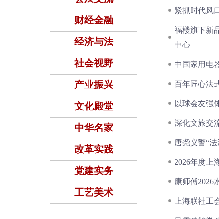
紧抓时代风
财经金融
福楼旗下新品
经济与法
中心
社会视野
中国家用电器
产业振兴
百年匠心法式
以球会友强体
文化殿堂
深化文旅交
中华名家
唐尧义警“
改革实践
2026年度
党建实务
康师傅202
工艺美术
上海联社工