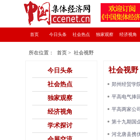
首页
今日头条
社会热点
独家观察
经济视角
所在位置：
首页
>
社会视野
社会视野
今日头条
社会热点
郑州经贸学
平高电气捧回
独家观察
平高两家公
经济视角
第十九期国
学术探讨
河北唐县携优
会展交流