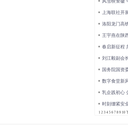
风雪映警徽
上海联社开展
洛阳龙门高
王宇燕在陕
春启新征程
刘江毅副会
国务院国资
数字食堂新
乳企践初心
时刻绷紧安
1
2
3
4
5
6
7
8
9
10